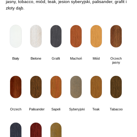
jasny, tobacco, miód, teak, jesion syberyjski, palisander, grafit i
złoty dąb.
Biały
Bielone
Grafit
Machoń
Miód
Orzech
jasny
Orzech
Palisander
Sapeli
Syberyjski
Teak
Tabacoo