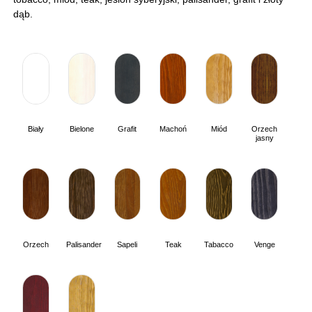
dąb.
Biały
Bielone
Grafit
Machoń
Miód
Orzech
jasny
Orzech
Palisander
Sapeli
Teak
Tabacco
Venge