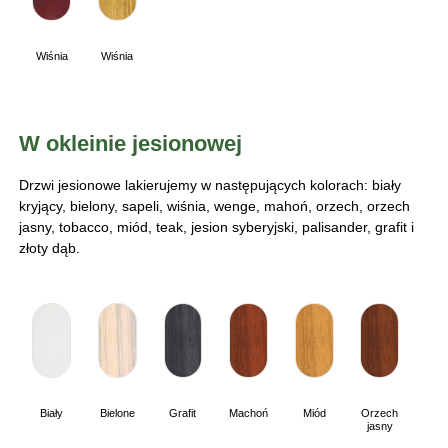
Wiśnia
Wiśnia
W okleinie jesionowej
Drzwi jesionowe lakierujemy w następujących kolorach: biały
kryjący, bielony, sapeli, wiśnia, wenge, mahoń, orzech, orzech
jasny, tobacco, miód, teak, jesion syberyjski, palisander, grafit i
złoty dąb.
Biały
Bielone
Grafit
Machoń
Miód
Orzech
jasny